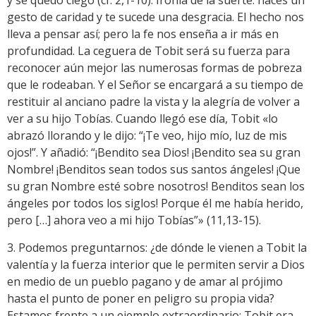
y se quedó ciego (cf. 2,1-10). Ironía de la suerte: haces un
gesto de caridad y te sucede una desgracia. El hecho nos
lleva a pensar así; pero la fe nos enseña a ir más en
profundidad. La ceguera de Tobit será su fuerza para
reconocer aún mejor las numerosas formas de pobreza
que le rodeaban. Y el Señor se encargará a su tiempo de
restituir al anciano padre la vista y la alegría de volver a
ver a su hijo Tobías. Cuando llegó ese día, Tobit «lo
abrazó llorando y le dijo: “¡Te veo, hijo mío, luz de mis
ojos!”. Y añadió: “¡Bendito sea Dios! ¡Bendito sea su gran
Nombre! ¡Benditos sean todos sus santos ángeles! ¡Que
su gran Nombre esté sobre nosotros! Benditos sean los
ángeles por todos los siglos! Porque él me había herido,
pero […] ahora veo a mi hijo Tobías”» (11,13-15).
3. Podemos preguntarnos: ¿de dónde le vienen a Tobit la
valentía y la fuerza interior que le permiten servir a Dios
en medio de un pueblo pagano y de amar al prójimo
hasta el punto de poner en peligro su propia vida?
Estamos frente a un ejemplo extraordinario: Tobit era