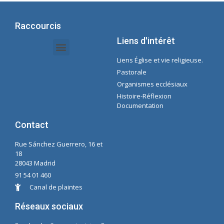
Raccourcis
Liens d'intérêt
Liens Église et vie religieuse.
Documents Intranet - Secrétaire
Gestion des Organisations et des Délégations
Intranet de l'économie
Liste de lecture Spotify Concepcioniste
Pastorale
Organismes ecclésiaux
Histoire-Réflexion
Documentation
Contact
Rue Sánchez Guerrero, 16 et
18
28043 Madrid
91 54 01 460
Canal de plaintes
Réseaux sociaux