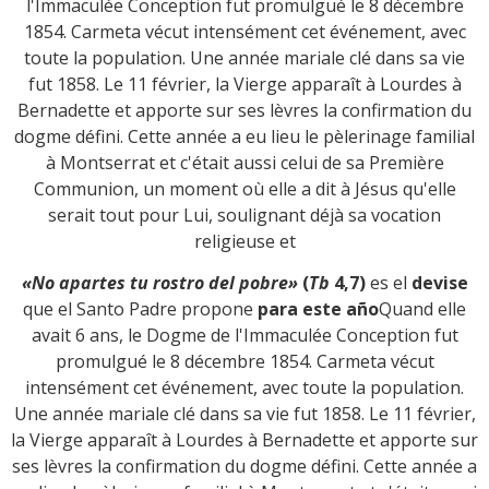
l'Immaculée Conception fut promulgué le 8 décembre
1854. Carmeta vécut intensément cet événement, avec
toute la population. Une année mariale clé dans sa vie
fut 1858. Le 11 février, la Vierge apparaît à Lourdes à
Bernadette et apporte sur ses lèvres la confirmation du
dogme défini. Cette année a eu lieu le pèlerinage familial
à Montserrat et c'était aussi celui de sa Première
Communion, un moment où elle a dit à Jésus qu'elle
serait tout pour Lui, soulignant déjà sa vocation
religieuse et
«No apartes tu rostro del pobre»
(
Tb
4,7)
es el
devise
que el Santo Padre propone
para este año
Quand elle
avait 6 ans, le Dogme de l'Immaculée Conception fut
promulgué le 8 décembre 1854. Carmeta vécut
intensément cet événement, avec toute la population.
Une année mariale clé dans sa vie fut 1858. Le 11 février,
la Vierge apparaît à Lourdes à Bernadette et apporte sur
ses lèvres la confirmation du dogme défini. Cette année a