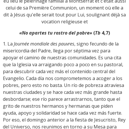
eu lieu le pèlerinage familial à Montserrat et c'était aussi
celui de sa Première Communion, un moment où elle a
dit à Jésus qu'elle serait tout pour Lui, soulignant déjà sa
vocation religieuse et
«No apartes tu rostro del pobre»
(
Tb
4,7)
1. La
Journée mondiale des pauvres
, signo fecundo de la
misericordia del Padre, llega por séptima vez para
apoyar el camino de nuestras comunidades. Es una cita
que la Iglesia va arraigando poco a poco en su pastoral,
para descubrir cada vez más el contenido central del
Evangelio. Cada día nos comprometemos a acoger a los
pobres, pero esto no basta. Un río de pobreza atraviesa
nuestras ciudades y se hace cada vez más grande hasta
desbordarse; ese río parece arrastrarnos, tanto que el
grito de nuestros hermanos y hermanas que piden
ayuda, apoyo y solidaridad se hace cada vez más fuerte.
Por eso, el domingo anterior a la fiesta de Jesucristo, Rey
del Universo, nos reunimos en torno a su Mesa para