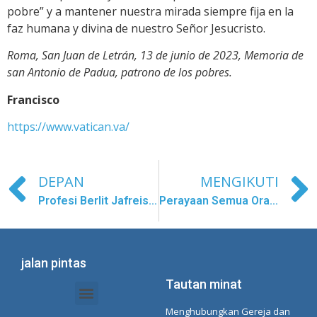
pobre” y a mantener nuestra mirada siempre fija en la
faz humana y divina de nuestro Señor Jesucristo.
Roma, San Juan de Letrán, 13 de junio de 2023, Memoria de
san Antonio de Padua, patrono de los pobres.
Francisco
https://www.vatican.va/
DEPAN
MENGIKUTI
Profesi Berlit Jafreisi Díaz
Perayaan Semua Orang Suci di Kayu
jalan pintas
Tautan minat
Menghubungkan Gereja dan
Dokumen Intranet - Sekretariat
Manajemen Organisasi dan Delegasi
Daftar Putar Spotify Concepcionista