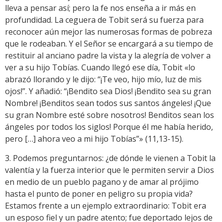
lleva a pensar así; pero la fe nos enseña a ir más en
profundidad. La ceguera de Tobit será su fuerza para
reconocer aún mejor las numerosas formas de pobreza
que le rodeaban. Y el Señor se encargará a su tiempo de
restituir al anciano padre la vista y la alegría de volver a
ver a su hijo Tobías. Cuando llegó ese día, Tobit «lo
abrazó llorando y le dijo: “¡Te veo, hijo mío, luz de mis
ojos!”. Y añadió: “¡Bendito sea Dios! ¡Bendito sea su gran
Nombre! ¡Benditos sean todos sus santos ángeles! ¡Que
su gran Nombre esté sobre nosotros! Benditos sean los
ángeles por todos los siglos! Porque él me había herido,
pero […] ahora veo a mi hijo Tobías”» (11,13-15).
3. Podemos preguntarnos: ¿de dónde le vienen a Tobit la
valentía y la fuerza interior que le permiten servir a Dios
en medio de un pueblo pagano y de amar al prójimo
hasta el punto de poner en peligro su propia vida?
Estamos frente a un ejemplo extraordinario: Tobit era
un esposo fiel y un padre atento; fue deportado lejos de