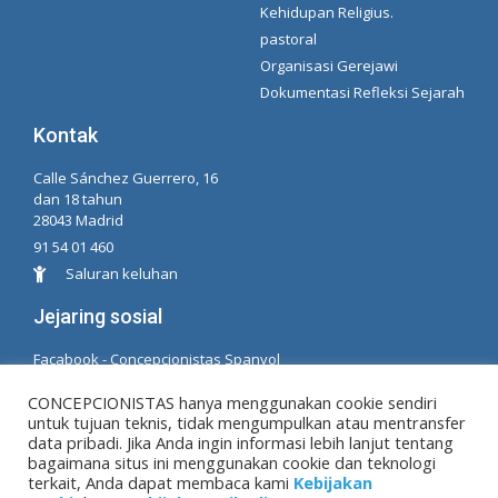
Kehidupan Religius.
pastoral
Organisasi Gerejawi
Dokumentasi Refleksi Sejarah
Kontak
Calle Sánchez Guerrero, 16
dan 18 tahun
28043 Madrid
91 54 01 460
Saluran keluhan
Jejaring sosial
Facabook - Concepcionistas Spanyol
Facebook - Konsepsionis Brasil
CONCEPCIONISTAS hanya menggunakan cookie sendiri
untuk tujuan teknis, tidak mengumpulkan atau mentransfer
© Hak Cipta MM. konsepsi. Dikembangkan oleh LC.
data pribadi. Jika Anda ingin informasi lebih lanjut tentang
TL
bagaimana situs ini menggunakan cookie dan teknologi
terkait, Anda dapat membaca kami
Kebijakan