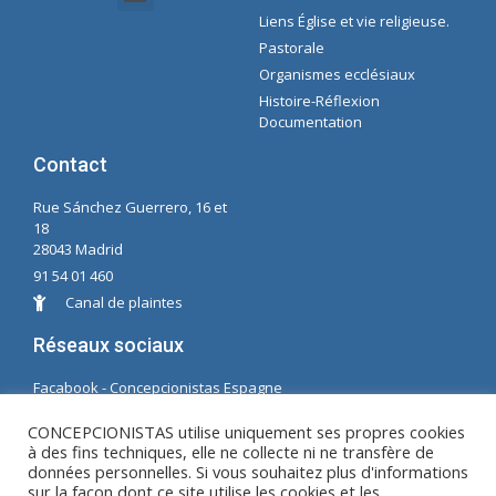
Liens Église et vie religieuse.
Documents Intranet - Secrétaire
Gestion des Organisations et des Délégations
Intranet de l'économie
Liste de lecture Spotify Concepcioniste
Pastorale
Organismes ecclésiaux
Histoire-Réflexion
Documentation
Contact
Rue Sánchez Guerrero, 16 et
18
28043 Madrid
91 54 01 460
Canal de plaintes
Réseaux sociaux
Facabook - Concepcionistas Espagne
Facebook - Conceptionnistes Brésil
CONCEPCIONISTAS utilise uniquement ses propres cookies
à des fins techniques, elle ne collecte ni ne transfère de
© Copyright MM. Conceptionnistes. Développé par
données personnelles. Si vous souhaitez plus d'informations
LC. S.L.
sur la façon dont ce site utilise les cookies et les