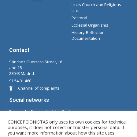
Links Church and Religious
Intranet Documents - Secretary
Management of Organizations and Delegations
Concepcionista Spotify Playlist
Life.
Pastoral
Ecclesial Organisms
History-Reflection
Documentation
Contact
Sánchez Guerrero Street, 16
and 18
28043 Madrid
91 54 01 460
Channel of complaints
Social networks
Facabook - Concepcionistas Spain
Facebook - Conceptionists Brazil
CONCEPCIONISTAS only uses its own cookies for technical
purposes, it does not collect or transfer personal data. If
© Copyright MM. Conceptionists. Developed by LC.
you want more information about how this site uses