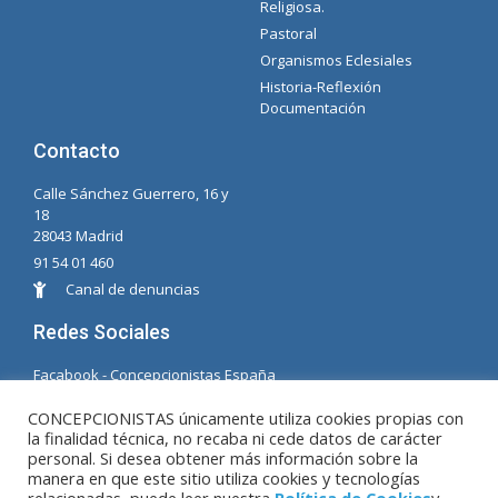
Religiosa.
Pastoral
Organismos Eclesiales
Historia-Reflexión
Documentación
Contacto
Calle Sánchez Guerrero, 16 y
18
28043 Madrid
91 54 01 460
Canal de denuncias
Redes Sociales
Facabook - Concepcionistas España
Facebook - Concepcionistas Brasil
CONCEPCIONISTAS únicamente utiliza cookies propias con
la finalidad técnica, no recaba ni cede datos de carácter
© Copyright MM. Concepcionistas. Desarrollado
personal. Si desea obtener más información sobre la
por LC. S.L.
manera en que este sitio utiliza cookies y tecnologías