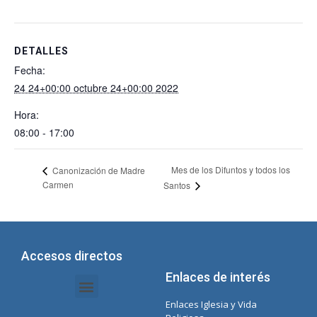
DETALLES
Fecha:
24 24+00:00 octubre 24+00:00 2022
Hora:
08:00 - 17:00
Mes de los Difuntos y todos los
Canonización de Madre
Carmen
Santos
Accesos directos
Enlaces de interés
Enlaces Iglesia y Vida
Intranet Documentos – Secretaria
Gestión de Organismos y Delegaciones
Lista Spotify Concepcionista