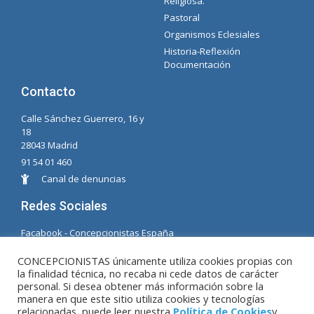
Religiosa.
Pastoral
Organismos Eclesiales
Historia-Reflexión
Documentación
Contacto
Calle Sánchez Guerrero, 16 y
18
28043 Madrid
91 54 01 460
Canal de denuncias
Redes Sociales
Facabook - Concepcionistas España
Facebook - Concepcionistas Brasil
CONCEPCIONISTAS únicamente utiliza cookies propias con
la finalidad técnica, no recaba ni cede datos de carácter
© Copyright MM. Concepcionistas. Desarrollado
personal. Si desea obtener más información sobre la
por LC. S.L.
manera en que este sitio utiliza cookies y tecnologías
relacionadas, puede leer nuestra
Política de Cookies
y