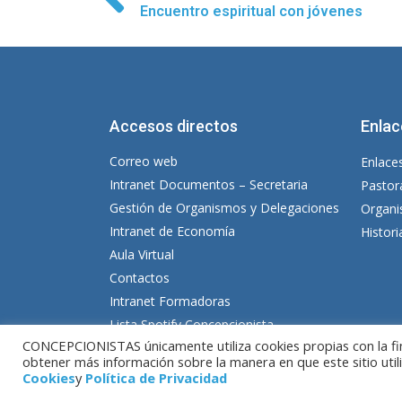
Encuentro espiritual con jóvenes
Accesos directos
Enlac
Correo web
Enlaces
Intranet Documentos – Secretaria
Pastor
Gestión de Organismos y Delegaciones
Organi
Intranet de Economía
Histor
Aula Virtual
Contactos
Intranet Formadoras
Lista Spotify Concepcionista
CONCEPCIONISTAS únicamente utiliza cookies propias con la fina
obtener más información sobre la manera en que este sitio util
© Copyright MM. Concepcionistas. Desarroll
Cookies
y
Política de Privacidad