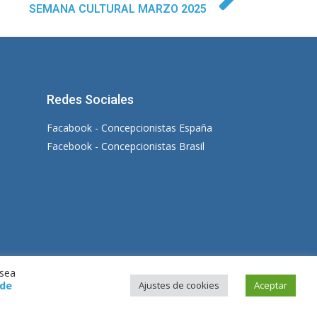
SEMANA CULTURAL MARZO 2025
Redes Sociales
Facabook - Concepcionistas España
Facebook - Concepcionistas Brasil
esea
 de
Ajustes de cookies
Aceptar
|
Política de Privacidad
|
Política de Cookies