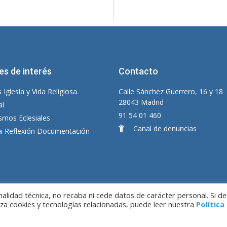
es de interés
Contacto
 Iglesia y Vida Religiosa.
Calle Sánchez Guerrero, 16 y 18
28043 Madrid
al
91 54 01 460
smos Eclesiales
Canal de denuncias
ia-Reflexión Documentación
lidad técnica, no recaba ni cede datos de carácter personal. Si d
iza cookies y tecnologías relacionadas, puede leer nuestra
Política
ado por LC. S.L.
Aviso Legal