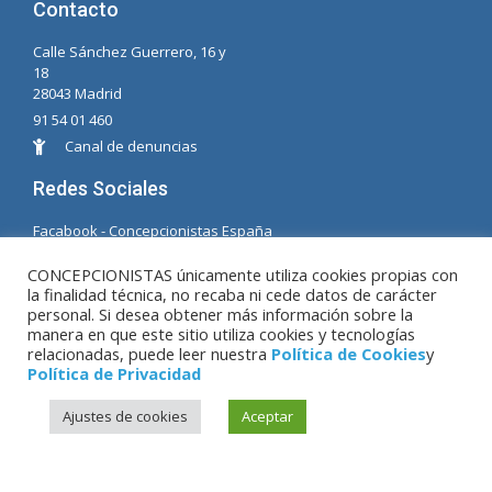
Contacto
Calle Sánchez Guerrero, 16 y
18
28043 Madrid
91 54 01 460
Canal de denuncias
Redes Sociales
Facabook - Concepcionistas España
Facebook - Concepcionistas Brasil
CONCEPCIONISTAS únicamente utiliza cookies propias con
la finalidad técnica, no recaba ni cede datos de carácter
© Copyright MM. Concepcionistas. Desarrollado
personal. Si desea obtener más información sobre la
por LC. S.L.
manera en que este sitio utiliza cookies y tecnologías
relacionadas, puede leer nuestra
Política de Cookies
y
Política de Privacidad
Aviso Legal
|
Política de Privacidad
|
Política de
Ajustes de cookies
Aceptar
Cookies