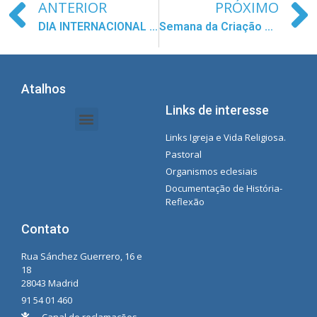
ANTERIOR
PRÓXIMO
DIA INTERNACIONAL CONTRA O ABUSO E OS MAU TRATOS AOS IDOSOS
Semana da Criação da Mensagem do Papa 2024 (setembro)
Atalhos
Links de interesse
Links Igreja e Vida Religiosa.
Documentos da Intranet - Secretária
Gestão de Organizações e Delegações
Instrutores de intranet
Lista de reprodução do Spotify da Concecionista
Pastoral
Organismos eclesiais
Documentação de História-
Reflexão
Contato
Rua Sánchez Guerrero, 16 e
18
28043 Madrid
91 54 01 460
Canal de reclamações