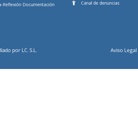
Canal de denuncias
ia-Reflexión Documentación
ado por LC. S.L.
Aviso Legal