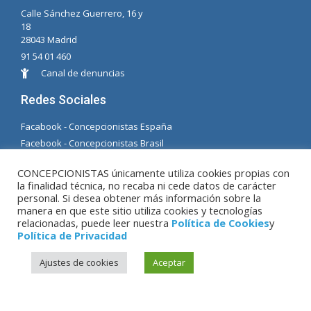
Calle Sánchez Guerrero, 16 y
18
28043 Madrid
91 54 01 460
Canal de denuncias
Redes Sociales
Facabook - Concepcionistas España
Facebook - Concepcionistas Brasil
© Copyright MM. Concepcionistas. Desarrollado
CONCEPCIONISTAS únicamente utiliza cookies propias con
la finalidad técnica, no recaba ni cede datos de carácter
por LC. S.L.
personal. Si desea obtener más información sobre la
manera en que este sitio utiliza cookies y tecnologías
relacionadas, puede leer nuestra
Política de Cookies
y
Aviso Legal
|
Política de Privacidad
|
Política de
Política de Privacidad
Cookies
Ajustes de cookies
Aceptar