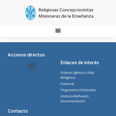
Religiosas Concepcionistas
Misioneras de la Enseñanza
Accesos directos
Enlaces de interés
Enlaces Iglesia y Vida
Intranet Documentos – Secretaria
Gestión de Organismos y Delegaciones
Lista Spotify Concepcionista
Religiosa.
Pastoral
Organismos Eclesiales
Historia-Reflexión
Documentación
Contacto