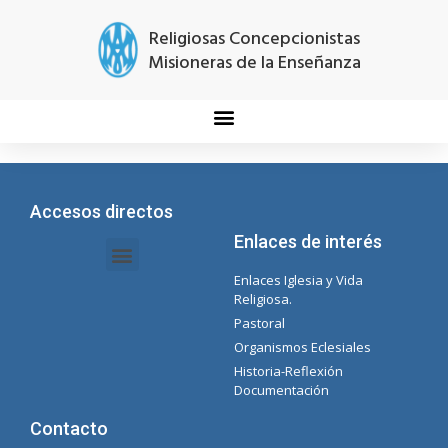
Religiosas Concepcionistas
Misioneras de la Enseñanza
Accesos directos
Enlaces de interés
Enlaces Iglesia y Vida
Intranet Documentos – Secretaria
Gestión de Organismos y Delegaciones
Lista Spotify Concepcionista
Religiosa.
Pastoral
Organismos Eclesiales
Historia-Reflexión
Documentación
Contacto