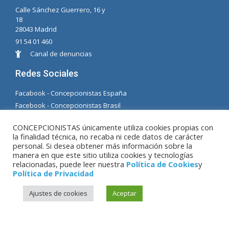
Calle Sánchez Guerrero, 16 y
18
28043 Madrid
91 54 01 460
Canal de denuncias
Redes Sociales
Facabook - Concepcionistas España
Facebook - Concepcionistas Brasil
© Copyright MM. Concepcionistas. Desarrollado
CONCEPCIONISTAS únicamente utiliza cookies propias con
la finalidad técnica, no recaba ni cede datos de carácter
por LC. S.L.
personal. Si desea obtener más información sobre la
manera en que este sitio utiliza cookies y tecnologías
relacionadas, puede leer nuestra
Política de Cookies
y
Aviso Legal
|
Política de Privacidad
|
Política de
Política de Privacidad
Cookies
Ajustes de cookies
Aceptar