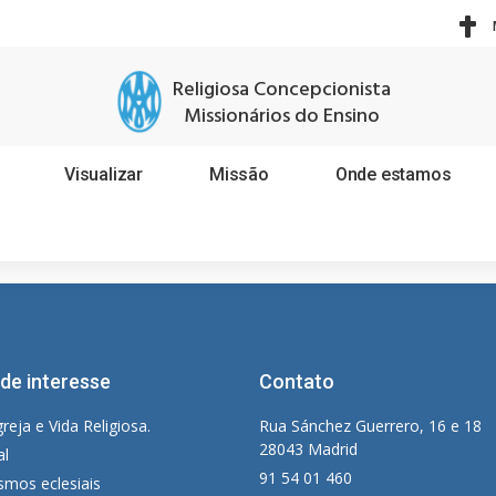
Religiosa Concepcionista
Missionários do Ensino
Visualizar
Missão
Onde estamos
 de interesse
Contato
greja e Vida Religiosa.
Rua Sánchez Guerrero, 16 e 18
28043 Madrid
al
91 54 01 460
smos eclesiais