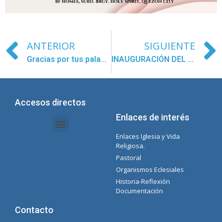
ANTERIOR
SIGUIENTE
Gracias por tus palabras Santo Padre
INAUGURACIÓN DEL NUEVO AÑO ACADÉMICO
Accesos directos
Enlaces de interés
Enlaces Iglesia y Vida
Intranet Documentos – Secretaria
Gestión de Organismos y Delegaciones
Lista Spotify Concepcionista
Religiosa.
Pastoral
Organismos Eclesiales
Historia-Reflexión
Documentación
Contacto