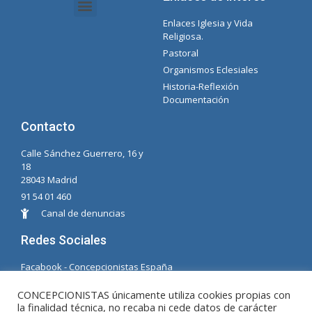
Enlaces Iglesia y Vida
Intranet Documentos – Secretaria
Gestión de Organismos y Delegaciones
Lista Spotify Concepcionista
Religiosa.
Pastoral
Organismos Eclesiales
Historia-Reflexión
Documentación
Contacto
Calle Sánchez Guerrero, 16 y
18
28043 Madrid
91 54 01 460
Canal de denuncias
Redes Sociales
Facabook - Concepcionistas España
Facebook - Concepcionistas Brasil
CONCEPCIONISTAS únicamente utiliza cookies propias con
la finalidad técnica, no recaba ni cede datos de carácter