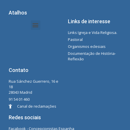
Atalhos
Links de interesse
Links Igreja e Vida Religiosa.
Documentos da Intranet - Secretária
Gestão de Organizações e Delegações
Instrutores de intranet
Lista de reprodução do Spotify da Concecionista
Pastoral
Organismos eclesiais
Documentação de História-
Reflexão
Contato
Rua Sánchez Guerrero, 16 e
18
28043 Madrid
91 54 01 460
Canal de reclamações
Redes sociais
Facabook - Concepcionistas Espanha