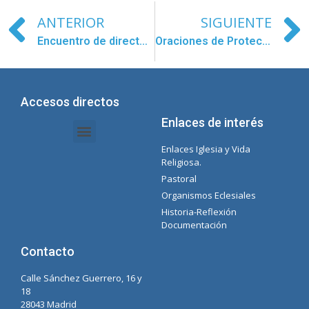
ANTERIOR
SIGUIENTE
Encuentro de directores Concepcionistas
Oraciones de Protección a la Congregación
Accesos directos
Enlaces de interés
Enlaces Iglesia y Vida
Intranet Documentos – Secretaria
Gestión de Organismos y Delegaciones
Lista Spotify Concepcionista
Religiosa.
Pastoral
Organismos Eclesiales
Historia-Reflexión
Documentación
Contacto
Calle Sánchez Guerrero, 16 y
18
28043 Madrid