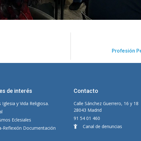
Profesión P
es de interés
Contacto
 Iglesia y Vida Religiosa.
Calle Sánchez Guerrero, 16 y 18
28043 Madrid
al
91 54 01 460
smos Eclesiales
Canal de denuncias
ia-Reflexión Documentación