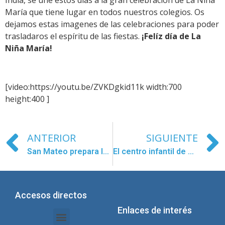
India, se une estos días a la gran celebración de La Niña
María que tiene lugar en todos nuestros colegios. Os
dejamos estas imagenes de las celebraciones para poder
trasladaros el espíritu de las fiestas.
¡Felíz día de La
Niña María!
[video:https://youtu.be/ZVKDgkid11k width:700
height:400 ]
ANTERIOR
SIGUIENTE
San Mateo prepara las fiestas patronales
El centro infantil de Chongnung celebra la Niña María 2016
Accesos directos
Enlaces de interés