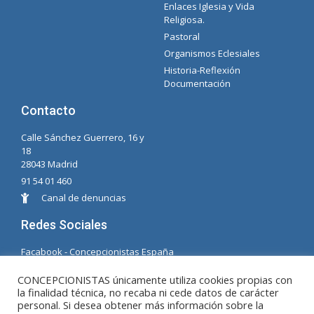
Enlaces Iglesia y Vida
Intranet Documentos – Secretaria
Gestión de Organismos y Delegaciones
Lista Spotify Concepcionista
Religiosa.
Pastoral
Organismos Eclesiales
Historia-Reflexión
Documentación
Contacto
Calle Sánchez Guerrero, 16 y
18
28043 Madrid
91 54 01 460
Canal de denuncias
Redes Sociales
Facabook - Concepcionistas España
Facebook - Concepcionistas Brasil
CONCEPCIONISTAS únicamente utiliza cookies propias con
la finalidad técnica, no recaba ni cede datos de carácter
© Copyright MM. Concepcionistas. Desarrollado
personal. Si desea obtener más información sobre la