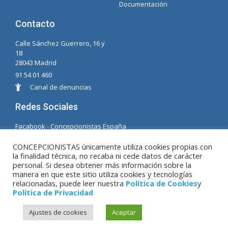
Documentación
Contacto
Calle Sánchez Guerrero, 16 y
18
28043 Madrid
91 54 01 460
Canal de denuncias
Redes Sociales
Facabook - Concepcionistas España
Facebook - Concepcionistas Brasil
CONCEPCIONISTAS únicamente utiliza cookies propias con
la finalidad técnica, no recaba ni cede datos de carácter
© Copyright MM. Concepcionistas. Desarrollado
personal. Si desea obtener más información sobre la
por LC. S.L.
manera en que este sitio utiliza cookies y tecnologías
relacionadas, puede leer nuestra
Política de Cookies
y
Política de Privacidad
Aviso Legal
|
Política de Privacidad
|
Política de
Ajustes de cookies
Aceptar
Cookies