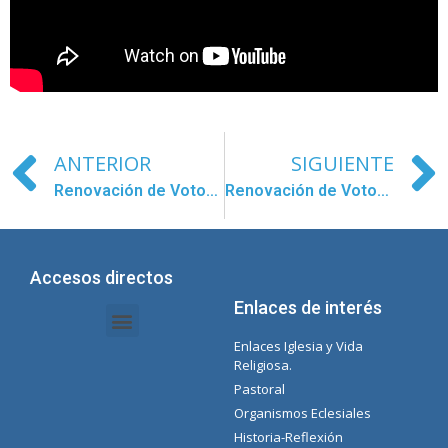
ANTERIOR
SIGUIENTE
Renovación de Votos en Kupang ¡Felicidades!
Renovación de Votos en Roma
Accesos directos
Enlaces de interés
Enlaces Iglesia y Vida
Intranet Documentos – Secretaria
Gestión de Organismos y Delegaciones
Lista Spotify Concepcionista
Religiosa.
Pastoral
Organismos Eclesiales
Historia-Reflexión