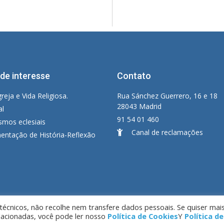
 de interesse
Contato
greja e Vida Religiosa.
Rua Sánchez Guerrero, 16 e 18
28043 Madrid
al
91 54 01 460
smos eclesiais
Canal de reclamações
ntação de História-Reflexão
écnicos, não recolhe nem transfere dados pessoais. Se quiser mai
elacionadas, você pode ler nosso
Política de Cookies
Y
Política de
ido por LC. S.L.
Aviso Legal