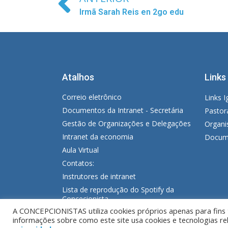
Irmã Sarah Reis en 2go edu
Atalhos
Links
Correio eletrônico
Links I
Documentos da Intranet - Secretária
Pastor
Gestão de Organizações e Delegações
Organi
Intranet da economia
Docume
Aula Virtual
Contatos:
Instrutores de intranet
Lista de reprodução do Spotify da
Concecionista
A CONCEPCIONISTAS utiliza cookies próprios apenas para fins t
informações sobre como este site usa cookies e tecnologias r
© Copyright MM. Concepcionistas. Desenvolv