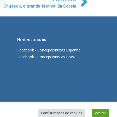
Chuseok, o grande festival da Coreia
Redes sociais
Facabook - Concepcionistas Espanha
Facebook - Concepcionistas Brasil
s
Configurações de cookies
Aceitar
|
Política de privacidade
|
Política de Cookies