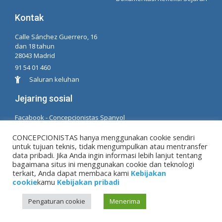
Kontak
Calle Sánchez Guerrero, 16
dan 18 tahun
28043 Madrid
91 54 01 460
Saluran keluhan
Jejaring sosial
Facabook - Concepcionistas Spanyol
Facebook - Konsepsionis Brasil
CONCEPCIONISTAS hanya menggunakan cookie sendiri
untuk tujuan teknis, tidak mengumpulkan atau mentransfer
© Hak Cipta MM. konsepsi. Dikembangkan oleh LC.
data pribadi. Jika Anda ingin informasi lebih lanjut tentang
TL
bagaimana situs ini menggunakan cookie dan teknologi
terkait, Anda dapat membaca kami
Kebijakan
cookie
kamu
Kebijakan pribadi
Peringatan hukum
|
Kebijakan pribadi
|
Kebijakan
Pengaturan cookie
Menerima
cookie