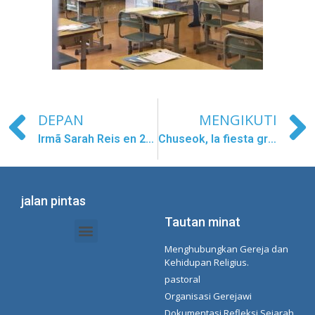
DEPAN
MENGIKUTI
Irmã Sarah Reis en 2go edu
Chuseok, la fiesta grande de Corea
jalan pintas
Tautan minat
Menghubungkan Gereja dan
Dokumen Intranet - Sekretariat
Manajemen Organisasi dan Delegasi
Daftar Putar Spotify Concepcionista
Kehidupan Religius.
pastoral
Organisasi Gerejawi
Dokumentasi Refleksi Sejarah