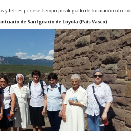
 y felices por ese tiempo privilegiado de formación ofrecid
 Santuario de San Ignacio de Loyola (País Vasco)