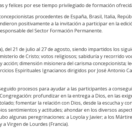
 y felices por ese tiempo privilegiado de formación ofrecid
oncepcionistas procedentes de España, Brasil, Italia, Repúb
dieron positivamente a la invitación a participar en la edic
 responsable del Sector Formación Permanente.
), del 21 de julio al 27 de agosto, siendo impartidos los sigui
 misterio de Cristo; votos religiosos; sabiduría y recorrido 
acción; dimensión misionera del carisma concepcionista; lecti
cicios Espirituales Ignacianos dirigidos por José Antonio Cast
eguido procesos para ayudar a las participantes a conseguir
 Congregación: profundizar en la entrega a Dios, en las exig
olado; fomentar la relación con Dios, desde la escucha y con
os sentimientos y actitudes; ahondar en los diversos aspect
o algunas peregrinaciones: a Loyola y Javier; a los Mártires
y a Virgen de Lourdes (Francia).