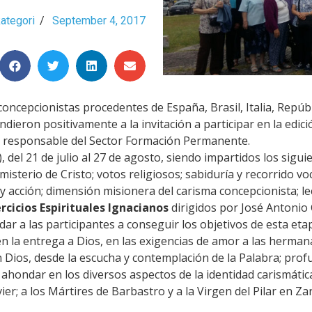
ategori
/
September 4, 2017
oncepcionistas procedentes de España, Brasil, Italia, Repú
dieron positivamente a la invitación a participar en la edic
o responsable del Sector Formación Permanente.
 del 21 de julio al 27 de agosto, siendo impartidos los siguie
 misterio de Cristo; votos religiosos; sabiduría y recorrido 
acción; dimensión misionera del carisma concepcionista; lecti
ercicios Espirituales Ignacianos
dirigidos por José Antonio 
r a las participantes a conseguir los objetivos de esta eta
 la entrega a Dios, en las exigencias de amor a las hermana
 Dios, desde la escucha y contemplación de la Palabra; prof
 ahondar en los diversos aspectos de la identidad carismáti
er; a los Mártires de Barbastro y a la Virgen del Pilar en Za