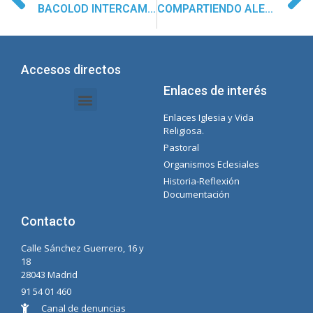
BACOLOD INTERCAMBIO DE SONRISAS Y ABRAZOS EN LA VISITA DE LA MADRE GENERAL
COMPARTIENDO ALEGRÍAS Y ESPERANZAS EN CAVITE
Accesos directos
Enlaces de interés
Enlaces Iglesia y Vida
Intranet Documentos – Secretaria
Gestión de Organismos y Delegaciones
Lista Spotify Concepcionista
Religiosa.
Pastoral
Organismos Eclesiales
Historia-Reflexión
Documentación
Contacto
Calle Sánchez Guerrero, 16 y
18
28043 Madrid
91 54 01 460
Canal de denuncias