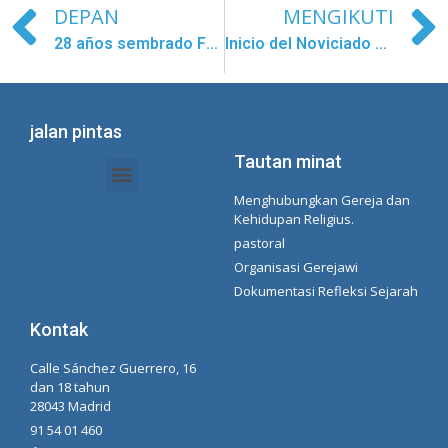
DEPAN
MENGIKUTI
28 años sembrado Fe y Alegría
Inicio del Noviciado de Berlit Jafreisi Díaz
jalan pintas
Tautan minat
Menghubungkan Gereja dan
Dokumen Intranet - Sekretariat
Manajemen Organisasi dan Delegasi
Daftar Putar Spotify Concepcionista
Kehidupan Religius.
pastoral
Organisasi Gerejawi
Dokumentasi Refleksi Sejarah
Kontak
Calle Sánchez Guerrero, 16
dan 18 tahun
28043 Madrid
91 54 01 460