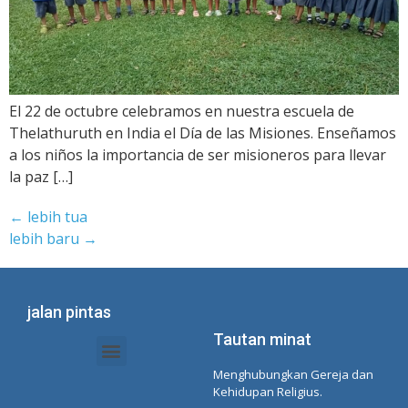
El 22 de octubre celebramos en nuestra escuela de
Thelathuruth en India el Día de las Misiones. Enseñamos
a los niños la importancia de ser misioneros para llevar
la paz […]
←
lebih tua
lebih baru
→
jalan pintas
Tautan minat
Menghubungkan Gereja dan
Dokumen Intranet - Sekretariat
Manajemen Organisasi dan Delegasi
Daftar Putar Spotify Concepcionista
Kehidupan Religius.