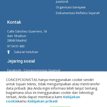
pastoral
Organisasi Gerejawi
Dokumentasi Refleksi Sejarah
Kontak
Calle Sánchez Guerrero, 16
dan 18 tahun
28043 Madrid
91 54 01 460
Saluran keluhan
Jejaring sosial
Facabook - Concepcionistas Spanyol
Facebook - Konsepsionis Brasil
CONCEPCIONISTAS hanya menggunakan cookie sendiri
untuk tujuan teknis, tidak mengumpulkan atau mentransfer
© Hak Cipta MM. konsepsi. Dikembangkan oleh LC.
data pribadi. Jika Anda ingin informasi lebih lanjut tentang
TL
bagaimana situs ini menggunakan cookie dan teknologi
terkait, Anda dapat membaca kami
Kebijakan
cookie
kamu
Kebijakan pribadi
Peringatan hukum
|
Kebijakan pribadi
|
Kebijakan