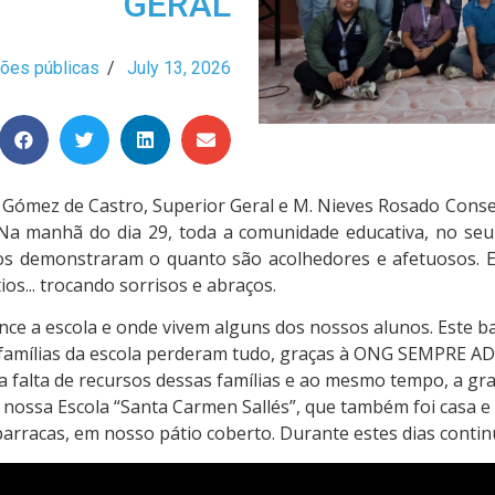
GERAL
ões públicas
/
July 13, 2026
n Gómez de Castro, Superior Geral e M. Nieves Rosado Consel
Na manhã do dia 29, toda a comunidade educativa, no seu 
ços demonstraram o quanto são acolhedores e afetuosos. E
os... trocando sorrisos e abraços.
ce a escola e onde vivem alguns dos nossos alunos. Este b
 famílias da escola perderam tudo, graças à ONG SEMPRE A
falta de recursos dessas famílias e ao mesmo tempo, a gra
 nossa Escola “Santa Carmen Sallés”, que também foi casa e
rracas, em nosso pátio coberto. Durante estes dias continuar