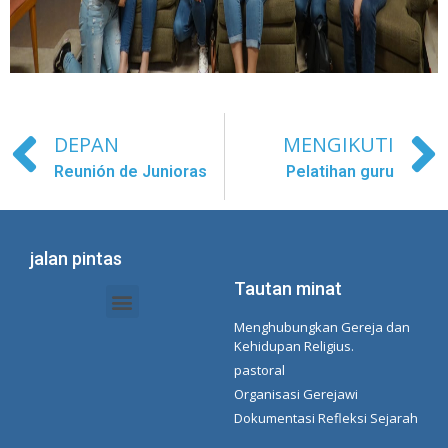
DEPAN
MENGIKUTI
Reunión de Junioras
Pelatihan guru
jalan pintas
Tautan minat
Menghubungkan Gereja dan
Dokumen Intranet - Sekretariat
Manajemen Organisasi dan Delegasi
Daftar Putar Spotify Concepcionista
Kehidupan Religius.
pastoral
Organisasi Gerejawi
Dokumentasi Refleksi Sejarah