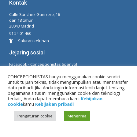
Kontak
Calle Sánchez Guerrero, 16
dan 18 tahun
28043 Madrid
91 54 01 460
Saluran keluhan
Jejaring sosial
Facabook - Concepcionistas Spanyol
Facebook - Konsepsionis Brasil
CONCEPCIONISTAS hanya menggunakan cookie sendiri
untuk tujuan teknis, tidak mengumpulkan atau mentransfer
© Hak Cipta MM. konsepsi. Dikembangkan oleh LC.
data pribadi. Jika Anda ingin informasi lebih lanjut tentang
TL
bagaimana situs ini menggunakan cookie dan teknologi
terkait, Anda dapat membaca kami
Kebijakan
cookie
kamu
Kebijakan pribadi
Peringatan hukum
|
Kebijakan pribadi
|
Kebijakan
Pengaturan cookie
Menerima
cookie