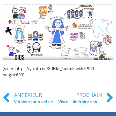
[video:https://youtu.be/8dHkF_hxcmk width:900
height:600]
ANTÉRIEUR
PROCHAIN
V Aniversario del centro Concepcionista de Zaona
Vivre l'itinéraire spirituel en communion