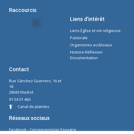
Raccourcis
Liens d'intérêt
Liens Église et vie religieuse.
Documents Intranet - Secrétaire
Gestion des Organisations et des Délégations
Intranet de l'économie
Liste de lecture Spotify Concepcioniste
Pastorale
Organismes ecclésiaux
Histoire-Réflexion
Documentation
Contact
Rue Sánchez Guerrero, 16 et
18
28043 Madrid
91 54 01 460
Canal de plaintes
Réseaux sociaux
Facabook - Concepcionistas Espagne