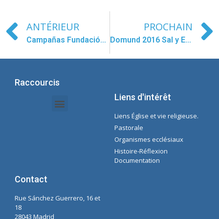
ANTÉRIEUR
PROCHAIN
Campañas Fundación Siempre Adelante 2016 – 2017
Domund 2016 Sal y Encuentra
Raccourcis
Liens d'intérêt
Liens Église et vie religieuse.
Documents Intranet - Secrétaire
Gestion des Organisations et des Délégations
Intranet de l'économie
Liste de lecture Spotify Concepcioniste
Pastorale
Organismes ecclésiaux
Histoire-Réflexion
Documentation
Contact
Rue Sánchez Guerrero, 16 et
18
28043 Madrid