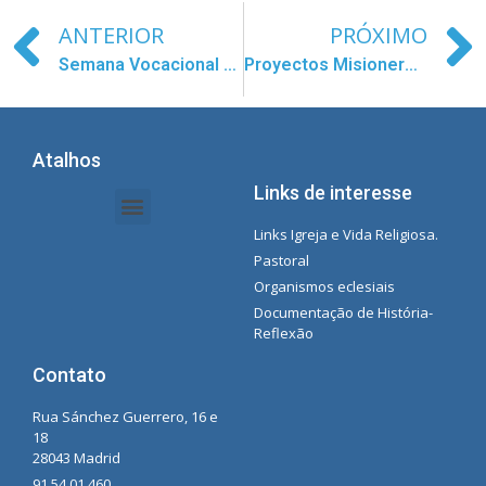
ANTERIOR
PRÓXIMO
Semana Vocacional 2020
Proyectos Misioneros Verano 2020
Atalhos
Links de interesse
Links Igreja e Vida Religiosa.
Documentos da Intranet - Secretária
Gestão de Organizações e Delegações
Instrutores de intranet
Lista de reprodução do Spotify da Concecionista
Pastoral
Organismos eclesiais
Documentação de História-
Reflexão
Contato
Rua Sánchez Guerrero, 16 e
18
28043 Madrid
91 54 01 460