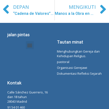
DEPAN
MENGIKUTI
“Cadena de Valores” a ritmo de RAP
Manos a la Obra en Gifu
jalan pintas
Tautan minat
Menghubungkan Gereja dan
Dokumen Intranet - Sekretariat
Manajemen Organisasi dan Delegasi
Daftar Putar Spotify Concepcionista
Kehidupan Religius.
pastoral
Organisasi Gerejawi
Dokumentasi Refleksi Sejarah
Kontak
Calle Sánchez Guerrero, 16
dan 18 tahun
28043 Madrid
91 54 01 460