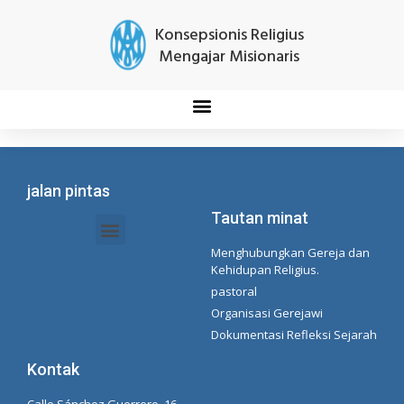
Konsepsionis Religius
Mengajar Misionaris
jalan pintas
Tautan minat
Menghubungkan Gereja dan
Dokumen Intranet - Sekretariat
Manajemen Organisasi dan Delegasi
Daftar Putar Spotify Concepcionista
Kehidupan Religius.
pastoral
Organisasi Gerejawi
Dokumentasi Refleksi Sejarah
Kontak