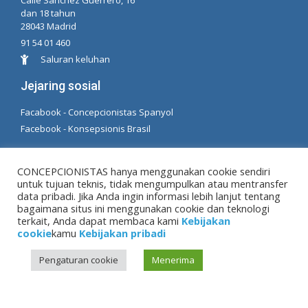
Calle Sánchez Guerrero, 16
dan 18 tahun
28043 Madrid
91 54 01 460
Saluran keluhan
Jejaring sosial
Facabook - Concepcionistas Spanyol
Facebook - Konsepsionis Brasil
© Hak Cipta MM. konsepsi. Dikembangkan oleh LC.
CONCEPCIONISTAS hanya menggunakan cookie sendiri
TL
untuk tujuan teknis, tidak mengumpulkan atau mentransfer
data pribadi. Jika Anda ingin informasi lebih lanjut tentang
bagaimana situs ini menggunakan cookie dan teknologi
Peringatan hukum
|
Kebijakan pribadi
|
Kebijakan
terkait, Anda dapat membaca kami
Kebijakan
cookie
cookie
kamu
Kebijakan pribadi
Pengaturan cookie
Menerima