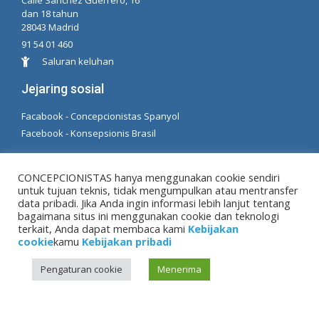
Calle Sánchez Guerrero, 16
dan 18 tahun
28043 Madrid
91 54 01 460
Saluran keluhan
Jejaring sosial
Facabook - Concepcionistas Spanyol
Facebook - Konsepsionis Brasil
© Hak Cipta MM. konsepsi. Dikembangkan oleh LC.
CONCEPCIONISTAS hanya menggunakan cookie sendiri
TL
untuk tujuan teknis, tidak mengumpulkan atau mentransfer
data pribadi. Jika Anda ingin informasi lebih lanjut tentang
bagaimana situs ini menggunakan cookie dan teknologi
Peringatan hukum
|
Kebijakan pribadi
|
Kebijakan
terkait, Anda dapat membaca kami
Kebijakan
cookie
cookie
kamu
Kebijakan pribadi
Pengaturan cookie
Menerima