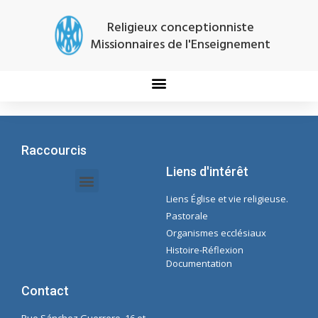
Religieux conceptionniste
Missionnaires de l'Enseignement
Raccourcis
Liens d'intérêt
Liens Église et vie religieuse.
Documents Intranet - Secrétaire
Gestion des Organisations et des Délégations
Intranet de l'économie
Liste de lecture Spotify Concepcioniste
Pastorale
Organismes ecclésiaux
Histoire-Réflexion
Documentation
Contact