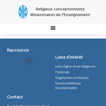
Religieux conceptionniste
Missionnaires de l'Enseignement
Raccourcis
Liens d'intérêt
Liens Église et vie religieuse.
Documents Intranet - Secrétaire
Gestion des Organisations et des Délégations
Intranet de l'économie
Liste de lecture Spotify Concepcioniste
Pastorale
Organismes ecclésiaux
Histoire-Réflexion
Documentation
Contact