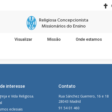
Religiosa Concepcionista
Missionários do Ensino
Visualizar
Missão
Onde estamos
 de interesse
Contato
greja e Vida Religiosa.
Rua Sánchez Guerrero, 16 e 18
28043 Madrid
al
91 54 01 460
smos eclesiais