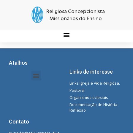
Religiosa Concepcionista
Missionários do Ensino
Atalhos
Links de interesse
Links Igreja e Vida Religiosa.
Documentos da Intranet - Secretária
Gestão de Organizações e Delegações
Instrutores de intranet
Lista de reprodução do Spotify da Concecionista
Pastoral
Organismos eclesiais
Documentação de História-
Reflexão
Contato