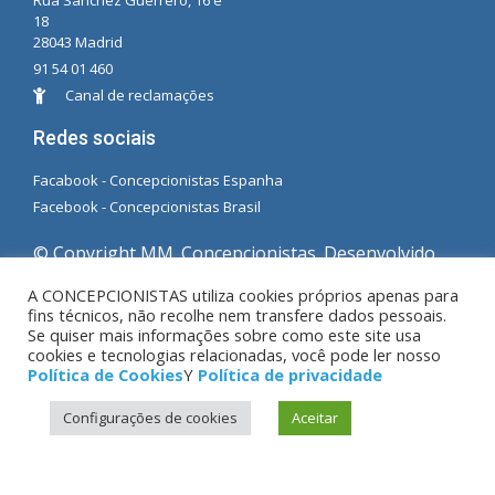
Rua Sánchez Guerrero, 16 e
18
28043 Madrid
91 54 01 460
Canal de reclamações
Redes sociais
Facabook - Concepcionistas Espanha
Facebook - Concepcionistas Brasil
© Copyright MM. Concepcionistas. Desenvolvido
por LC. S.L.
A CONCEPCIONISTAS utiliza cookies próprios apenas para
fins técnicos, não recolhe nem transfere dados pessoais.
Se quiser mais informações sobre como este site usa
Aviso Legal
|
Política de privacidade
|
Política de
cookies e tecnologias relacionadas, você pode ler nosso
Cookies
Política de Cookies
Y
Política de privacidade
Configurações de cookies
Aceitar