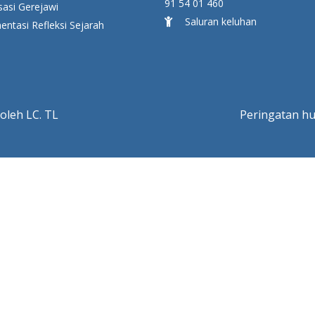
91 54 01 460
sasi Gerejawi
Saluran keluhan
ntasi Refleksi Sejarah
oleh LC. TL
Peringatan h