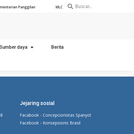
menterian Panggilan
MLC
Sumber daya
Berita
Jejaring sosial
18
Facabook - Concepcionistas Spanyol
Facebook - Konsepsionis Brasil