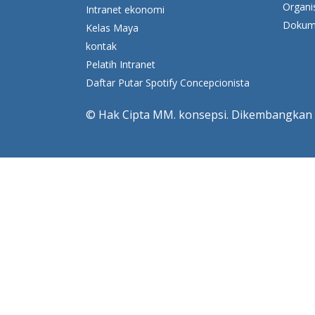
Organi
Intranet ekonomi
Dokume
Kelas Maya
kontak
Pelatih Intranet
Daftar Putar Spotify Concepcionista
© Hak Cipta MM. konsepsi. Dikembangkan 