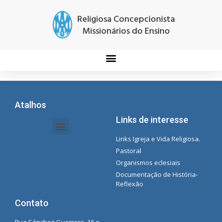
Religiosa Concepcionista
Missionários do Ensino
Atalhos
Links de interesse
Links Igreja e Vida Religiosa.
Documentos da Intranet - Secretária
Gestão de Organizações e Delegações
Instrutores de intranet
Lista de reprodução do Spotify da Concecionista
Pastoral
Organismos eclesiais
Documentação de História-
Reflexão
Contato