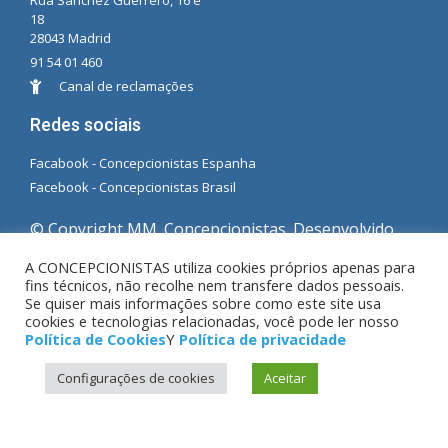
Rua Sánchez Guerrero, 16 e
18
28043 Madrid
91 54 01 460
Canal de reclamações
Redes sociais
Facabook - Concepcionistas Espanha
Facebook - Concepcionistas Brasil
© Copyright MM. Concepcionistas. Desenvolvido
por LC. S.L.
A CONCEPCIONISTAS utiliza cookies próprios apenas para
fins técnicos, não recolhe nem transfere dados pessoais.
Se quiser mais informações sobre como este site usa
Aviso Legal
|
Política de privacidade
|
Política de
cookies e tecnologias relacionadas, você pode ler nosso
Cookies
Política de Cookies
Y
Política de privacidade
Configurações de cookies
Aceitar