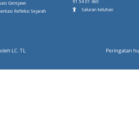
91 54 01 460
sasi Gerejawi
Saluran keluhan
ntasi Refleksi Sejarah
oleh LC. TL
Peringatan h