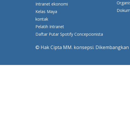
Organi
Intranet ekonomi
Dokume
Kelas Maya
kontak
Pelatih Intranet
Daftar Putar Spotify Concepcionista
© Hak Cipta MM. konsepsi. Dikembangkan 