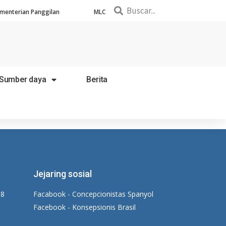
menterian Panggilan
MLC
Sumber daya
Berita
Jejaring sosial
18
Facabook - Concepcionistas Spanyol
Facebook - Konsepsionis Brasil