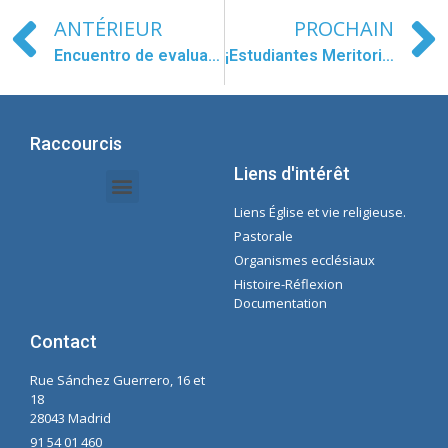
ANTÉRIEUR
PROCHAIN
Encuentro de evaluación en MM. Concepcionistas Princesa
¡Estudiantes Meritorios!
Raccourcis
Liens d'intérêt
Liens Église et vie religieuse.
Documents Intranet - Secrétaire
Gestion des Organisations et des Délégations
Intranet de l'économie
Liste de lecture Spotify Concepcioniste
Pastorale
Organismes ecclésiaux
Histoire-Réflexion
Documentation
Contact
Rue Sánchez Guerrero, 16 et
18
28043 Madrid
91 54 01 460