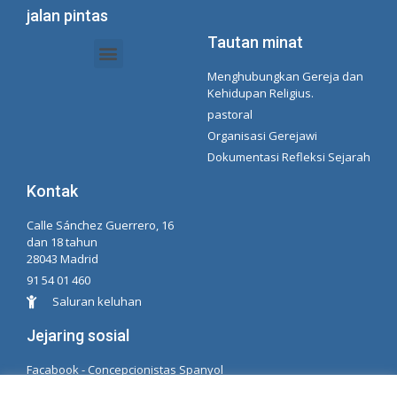
jalan pintas
Tautan minat
Menghubungkan Gereja dan
Dokumen Intranet - Sekretariat
Manajemen Organisasi dan Delegasi
Daftar Putar Spotify Concepcionista
Kehidupan Religius.
pastoral
Organisasi Gerejawi
Dokumentasi Refleksi Sejarah
Kontak
Calle Sánchez Guerrero, 16
dan 18 tahun
28043 Madrid
91 54 01 460
Saluran keluhan
Jejaring sosial
Facabook - Concepcionistas Spanyol
Facebook - Konsepsionis Brasil