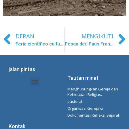
DEPAN
MENGIKUTI
Feria científico cultural
Pesan dari Paus Fransiskus – Sidang Umum CONFER XXV
jalan pintas
Tautan minat
Menghubungkan Gereja dan
Dokumen Intranet - Sekretariat
Manajemen Organisasi dan Delegasi
Daftar Putar Spotify Concepcionista
Kehidupan Religius.
pastoral
Organisasi Gerejawi
Dokumentasi Refleksi Sejarah
Kontak