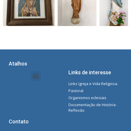
Atalhos
Links de interesse
Links Igreja e Vida Religiosa.
Documentos da Intranet - Secretária
Gestão de Organizações e Delegações
Instrutores de intranet
Lista de reprodução do Spotify da Concecionista
Pastoral
Organismos eclesiais
Documentação de História-
Reflexão
Contato