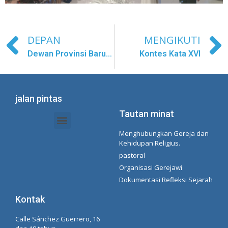
DEPAN
MENGIKUTI
Dewan Provinsi Baru Asia
Kontes Kata XVI
jalan pintas
Tautan minat
Menghubungkan Gereja dan
Dokumen Intranet - Sekretariat
Manajemen Organisasi dan Delegasi
Daftar Putar Spotify Concepcionista
Kehidupan Religius.
pastoral
Organisasi Gerejawi
Dokumentasi Refleksi Sejarah
Kontak
Calle Sánchez Guerrero, 16