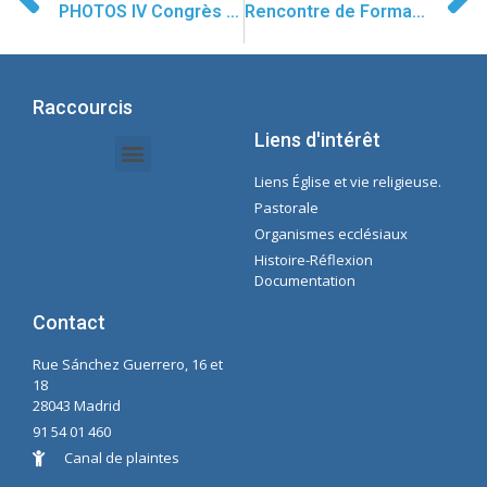
PHOTOS IV Congrès Etudiant Concepcionistas
Rencontre de Formation en République Dominicaine
Raccourcis
Liens d'intérêt
Liens Église et vie religieuse.
Documents Intranet - Secrétaire
Gestion des Organisations et des Délégations
Intranet de l'économie
Liste de lecture Spotify Concepcioniste
Pastorale
Organismes ecclésiaux
Histoire-Réflexion
Documentation
Contact
Rue Sánchez Guerrero, 16 et
18
28043 Madrid
91 54 01 460
Canal de plaintes