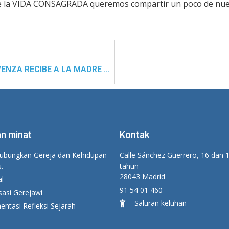
 de la VIDA CONSAGRADA queremos compartir un poco de nues
LA FAMILIA CONCEPCIONISTA DE KIMWENZA RECIBE A LA MADRE GENERAL
n minat
Kontak
bungkan Gereja dan Kehidupan
Calle Sánchez Guerrero, 16 dan 
s.
tahun
28043 Madrid
al
91 54 01 460
sasi Gerejawi
Saluran keluhan
ntasi Refleksi Sejarah