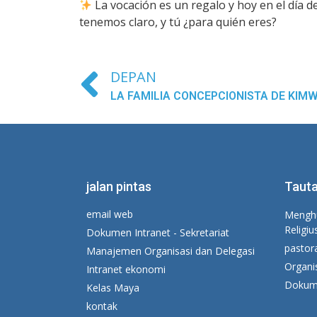
La vocación es un regalo y hoy en el día
tenemos claro, y tú ¿para quién eres?
DEPAN
jalan pintas
Tauta
email web
Menghu
Religiu
Dokumen Intranet - Sekretariat
pastor
Manajemen Organisasi dan Delegasi
Organi
Intranet ekonomi
Dokume
Kelas Maya
kontak