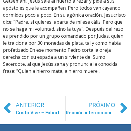
Getsemaní. Jesús sale al huerto a rezar y pide a sus
apóstoles que le acompañen. Pero todos van cayendo
dormidos poco a poco. En su agónica oración, Jesucristo
dice: "Padre, si quieres, aparta de mí ese cáliz. Pero que
no se haga mi voluntad, sino la tuya". Después del rezo
es prendido por un grupo comandado por Judas, quien
le traiciona por 30 monedas de plata, tal y como había
profetizado.
En ese momento Pedro corta la oreja
derecha con su espada a un sirviente del Sumo
Sacerdote, al que Jesús sana y pronuncia la conocida
frase: "Quien a hierro mata, a hierro muere".
ANTERIOR
PRÓXIMO
Cristo Vive – Exhortación Postsinodal
Reunión intercomunitaria en Gifu ( Japón )