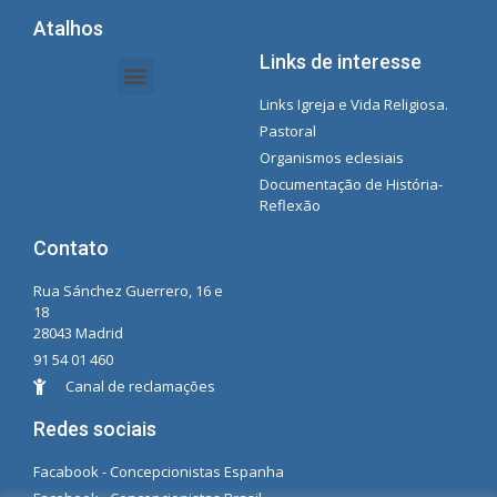
Atalhos
Links de interesse
Links Igreja e Vida Religiosa.
Documentos da Intranet - Secretária
Gestão de Organizações e Delegações
Instrutores de intranet
Lista de reprodução do Spotify da Concecionista
Pastoral
Organismos eclesiais
Documentação de História-
Reflexão
Contato
Rua Sánchez Guerrero, 16 e
18
28043 Madrid
91 54 01 460
Canal de reclamações
Redes sociais
Facabook - Concepcionistas Espanha