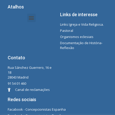
Atalhos
Links de interesse
Links Igreja e Vida Religiosa.
Documentos da Intranet - Secretária
Gestão de Organizações e Delegações
Instrutores de intranet
Lista de reprodução do Spotify da Concecionista
Pastoral
Organismos eclesiais
Documentação de História-
Reflexão
Contato
Rua Sánchez Guerrero, 16 e
18
28043 Madrid
91 54 01 460
Canal de reclamações
Redes sociais
Facabook - Concepcionistas Espanha